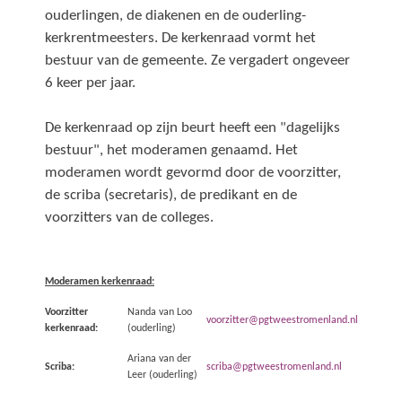
ouderlingen, de diakenen en de ouderling-
kerkrentmeesters. De kerkenraad vormt het
bestuur van de gemeente. Ze vergadert ongeveer
6 keer per jaar.
De kerkenraad op zijn beurt heeft een "dagelijks
bestuur", het moderamen genaamd. Het
moderamen wordt gevormd door de voorzitter,
de scriba (secretaris), de predikant en de
voorzitters van de colleges.
Moderamen kerkenraad:
Voorzitter
Nanda van Loo
voorzitter@pgtweestromenland.nl
kerkenraad:
(ouderling)
Ariana van der
Scriba:
scriba@pgtweestromenland.nl
Leer (ouderling)