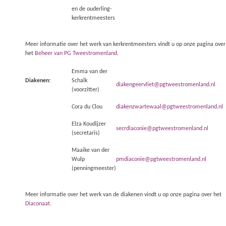
en de ouderling-
kerkrentmeesters
Meer informatie over het werk van kerkrentmeesters vindt u op onze pagina over
het
Beheer van PG Tweestromenland
.
Emma van der
Diakenen:
Schalk
diakengeervliet@pgtweestromenland.nl
(voorzitter)
Cora du Clou
diakenzwartewaal@pgtweestromenland.nl
Elza Koudijzer
secrdiaconie@pgtweestromenland.nl
(secretaris)
Maaike
van der
Wulp
pmdiaconie@pgtweestromenland.nl
(penningmeester)
Meer informatie over het werk van de diakenen vindt u op onze pagina over het
Diaconaat
.