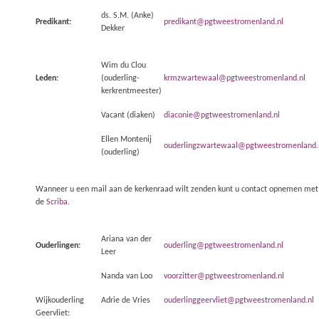
ds. S.M. (Anke)
Predikant:
predikant@pgtweestromenland.nl
Dekker
Wim du Clou
Leden:
(ouderling-
krmzwartewaal@pgtweestromenland.nl
kerkrentmeester)
Vacant (diaken)
diaconie@pgtweestromenland.nl
Ellen Montenij
ouderlingzwartewaal@pgtweestromenland.
(ouderling)
Wanneer u een mail aan de kerkenraad wilt zenden kunt u contact opnemen met
de
Scriba
.
Ariana van der
Ouderlingen
:
ouderling@pgtweestromenland.nl
Leer
Nanda van Loo
voorzitter@pgtweestromenland.nl
Wijkouderling
Adrie de Vries
ouderlinggeervliet@pgtweestromenland.nl
Geervliet: