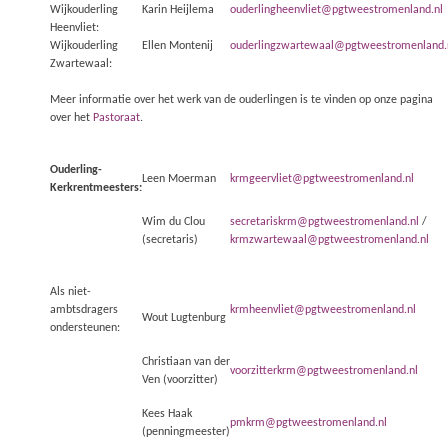
Wijkouderling
Karin Heijlema
ouderlingheenvliet@pgtweestromenland.nl
Heenvliet:
Wijkouderling
Ellen Montenij
ouderlingzwartewaal@pgtweestromenland.
Zwartewaal:
Meer informatie over het werk van de ouderlingen is te vinden op onze pagina
over het
Pastoraat
.
Ouderling-
Leen Moerman
krmgeervliet@pgtweestromenland.nl
Kerkrentmeesters:
Wim du Clou
secretariskrm@pgtweestromenland.nl
/
(secretaris)
krmzwartewaal@pgtweestromenland.nl
Als niet-
ambtsdragers
krmheenvliet@pgtweestromenland.nl
Wout Lugtenburg
ondersteunen:
Christiaan van der
voorzitterkrm@pgtweestromenland.nl
Ven (voorzitter)
Kees Haak
pmkrm@pgtweestromenland.nl
(penningmeester)