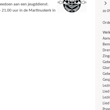
eedoen aan een jeugddienst.
21.00 uur in de Martinuskerk in
zo 0
Orde
Wel
Aanv
Bemo
Dre
Zing
Geb
Glor
Gebe
Gesp
Lezi
Lied
Lezi
Lied
Pree