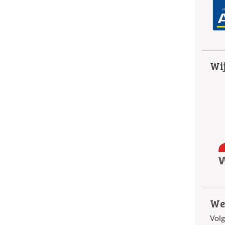
Wij
We
Volg