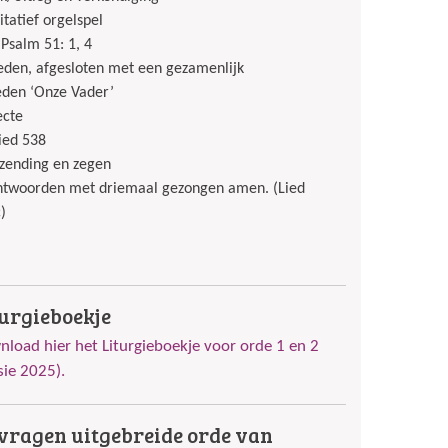
tatief orgelspel
 Psalm 51: 1, 4
den, afgesloten met een gezamenlijk
den ‘Onze Vader’
ecte
lied 538
ending en zegen
twoorden met driemaal gezongen amen. (Lied
)
turgieboekje
load hier het Liturgieboekje voor orde 1 en 2
sie 2025).
vragen uitgebreide orde van