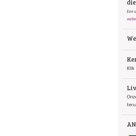
die
Een u
webm
Web
Ke
Klik
Li
Onze
teru
AN