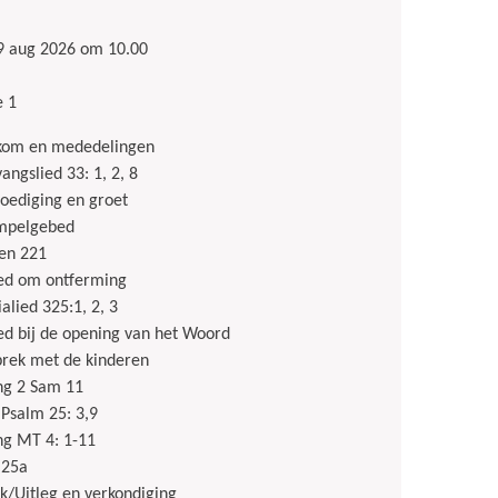
9 aug 2026 om 10.00
 1
kom en mededelingen
angslied 33: 1, 2, 8
ediging en groet
mpelgebed
en 221
ed om ontferming
ialied 325:1, 2, 3
d bij de opening van het Woord
rek met de kinderen
ng 2 Sam 11
 Psalm 25: 3,9
ng MT 4: 1-11
 25a
k/Uitleg en verkondiging