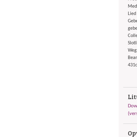
Medi
Lied
Gebe
gebe
Coll
Slot
Wegz
Bean
431c
Li
Down
(ver
Op