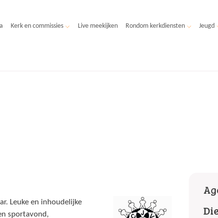
a
Kerk en commissies
Live meekijken
Rondom kerkdiensten
Jeugd
Ag
r. Leuke en inhoudelijke
Di
een sportavond,